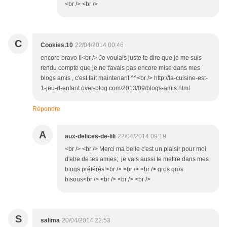
<br /> <br />
C
Cookies.10
22/04/2014 00:46
encore bravo !!<br /> Je voulais juste te dire que je me suis
rendu compte que je ne t'avais pas encore mise dans mes
blogs amis , c'est fait maintenant ^^<br /> http://la-cuisine-est-
1-jeu-d-enfant.over-blog.com/2013/09/blogs-amis.html
Répondre
A
aux-delices-de-lili
22/04/2014 09:19
<br /> <br /> Merci ma belle c'est un plaisir pour moi
d'etre de tes amies; je vais aussi te mettre dans mes
blogs préférés!<br /> <br /> <br /> gros gros
bisous<br /> <br /> <br /> <br />
S
salima
20/04/2014 22:53