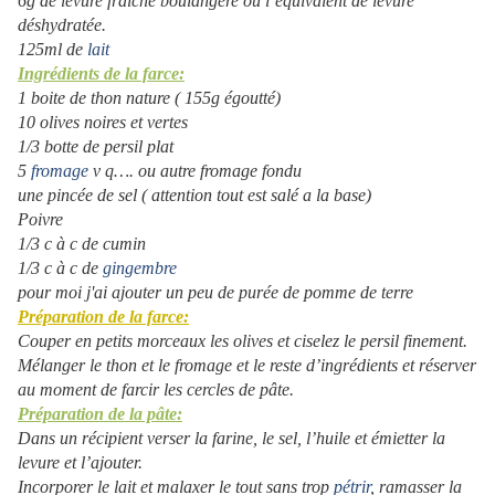
6g de levure fraiche boulangère ou l’équivalent de levure
déshydratée.
125ml de
lait
Ingrédients de la farce:
1 boite de thon nature ( 155g égoutté)
10 olives noires et vertes
1/3 botte de persil plat
5
fromage
v q…. ou autre fromage fondu
une pincée de sel ( attention tout est salé a la base)
Poivre
1/3 c à c de cumin
1/3 c à c de
gingembre
pour moi j'ai ajouter un peu de purée de pomme de terre
Préparation de la farce:
Couper en petits morceaux les olives et ciselez le persil finement.
Mélanger le thon et le fromage et le reste d’ingrédients et réserver
au moment de farcir les cercles de pâte.
Préparation de la pâte:
Dans un récipient verser la farine, le sel, l’huile et émietter la
levure et l’ajouter.
Incorporer le lait et malaxer le tout sans trop
pétrir
, ramasser la