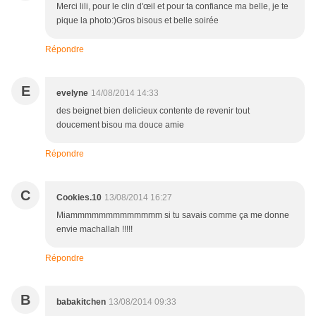
Merci lili, pour le clin d'œil et pour ta confiance ma belle, je te
pique la photo:)Gros bisous et belle soirée
Répondre
E
evelyne
14/08/2014 14:33
des beignet bien delicieux contente de revenir tout
doucement bisou ma douce amie
Répondre
C
Cookies.10
13/08/2014 16:27
Miammmmmmmmmmmmm si tu savais comme ça me donne
envie machallah !!!!!
Répondre
B
babakitchen
13/08/2014 09:33