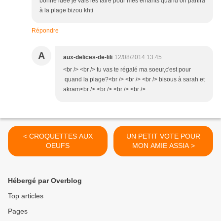
bonne idée je vais les faire pour mes enfants quand on partira
à la plage bizou khti
Répondre
A
aux-delices-de-lili
12/08/2014 13:45
<br /> <br /> tu vas te régalé ma soeur,c'est pour
quand la plage?<br /> <br /> <br /> bisous à sarah et
akram<br /> <br /> <br /> <br />
< CROQUETTES AUX
UN PETIT VOTE POUR
OEUFS
MON AMIE ASSIA >
Hébergé par Overblog
Top articles
Pages