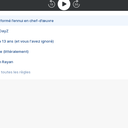
nsformé l’ennui en chef-d’œuvre
 DayZ
 a 13 ans (et vous l'avez ignoré)
e (littéralement)
im Rayan
 toutes les règles
s les jeux vidéo
us choquant de Rockstar ? - Le scandale BULLY
e plus moche de Steam
du RÊVE tourne au CAUCHEMAR
pendant 8 heures