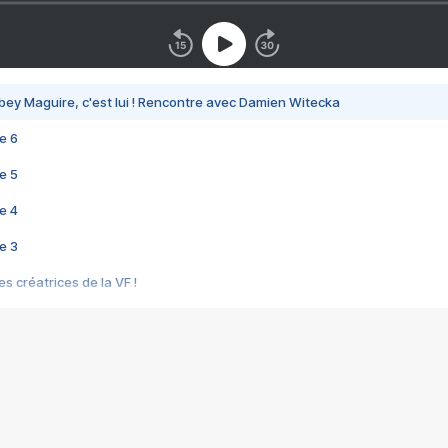
bey Maguire, c'est lui ! Rencontre avec Damien Witecka
e 6
e 5
e 4
e 3
s créatrices de la VF !
e 2
e 1
e Mektoub My Love arrive enfin ! Rencontre avec Shaïn Boumedine et Sal
i : après Toni en famille