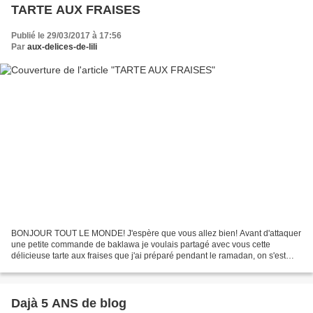
TARTE AUX FRAISES
Publié le 29/03/2017 à 17:56
Par
aux-delices-de-lili
BONJOUR TOUT LE MONDE! J'espère que vous allez bien! Avant d'attaquer
une petite commande de baklawa je voulais partagé avec vous cette
délicieuse tarte aux fraises que j'ai préparé pendant le ramadan, on s'est
régalé! Je l'ai faite avec une pate feuilletée...
Dajà 5 ANS de blog