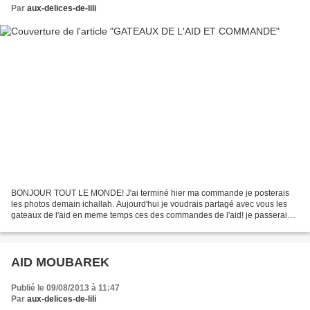
Par
aux-delices-de-lili
BONJOUR TOUT LE MONDE! J'ai terminé hier ma commande je posterais
les photos demain ichallah. Aujourd'hui je voudrais partagé avec vous les
gateaux de l'aid en meme temps ces des commandes de l'aid! je passerai
dans la journée dans vos blogs, vous m'avez...
AID MOUBAREK
Publié le 09/08/2013 à 11:47
Par
aux-delices-de-lili