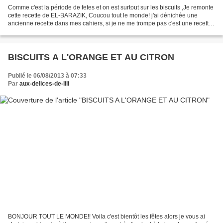
Comme c'est la période de fetes et on est surtout sur les biscuits ,Je remonte
cette recette de EL-BARAZIK, Coucou tout le monde! j'ai dénichée une
ancienne recette dans mes cahiers, si je ne me trompe pas c'est une recette
syrienne, c'est des petits...
BISCUITS A L'ORANGE ET AU CITRON
Publié le 06/08/2013 à 07:33
Par
aux-delices-de-lili
BONJOUR TOUT LE MONDE!! Voila c'est bientôt les fêtes alors je vous ai