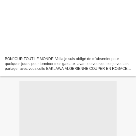
BONJOUR TOUT LE MONDE! Voila je suis obligé de m'absenter pour
quelques jours, pour terminer mes gateaux, avant de vous quitter je voulais
partager avec vous cette BAKLAWA ALGERIENNE COUPER EN ROSACE
c'est pour les fiancailles de mon cousin KHALIL, je...