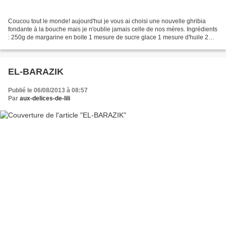
Coucou tout le monde! aujourd'hui je vous ai choisi une nouvelle ghribia
fondante à la bouche mais je n'oublie jamais celle de nos mères. Ingrédients
: 250g de margarine en boite 1 mesure de sucre glace 1 mesure d'huile 2
oeufs 1 c à c de vanille 1 poignée...
EL-BARAZIK
Publié le 06/08/2013 à 08:57
Par
aux-delices-de-lili