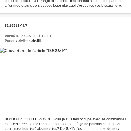
choisi ces biscuits à l'orange et au citron, très fondant à la bouche parfumés
à l'orange et au citron, et avec léger glaçage! c'est délice ces biscuits, et en
plus c'est la saison...
DJOUZIA
Publié le 04/08/2013 à 13:13
Par
aux-delices-de-lili
BONJOUR TOUT LE MONDE! Voila je suis très occupé avec les commandes
mais cette recette me l'ont beaucoup demandé, je ne pouvais pas refuser
pour mes chèrs (es) abonnés (es)! DJOUZIA c'est gateau à base de noix