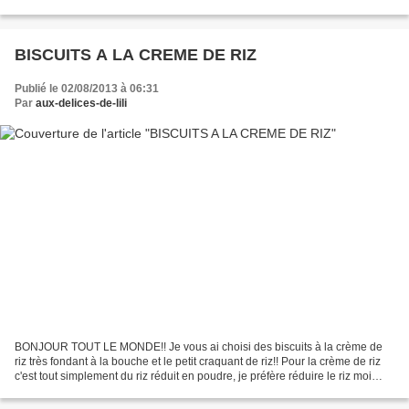
(djouz) et amandes c'est un délice! PATE...
BISCUITS A LA CREME DE RIZ
Publié le 02/08/2013 à 06:31
Par
aux-delices-de-lili
BONJOUR TOUT LE MONDE!! Je vous ai choisi des biscuits à la crème de
riz très fondant à la bouche et le petit craquant de riz!! Pour la crème de riz
c'est tout simplement du riz réduit en poudre, je préfère réduire le riz moi
même, celle du commerce c'est...