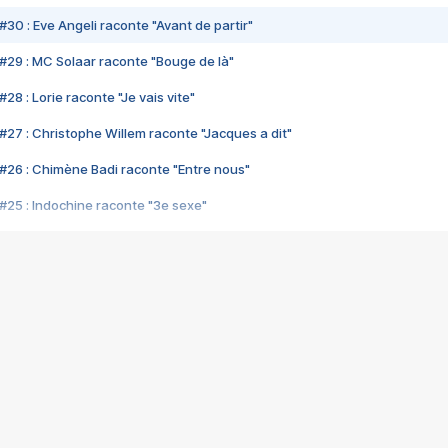
#30 : Eve Angeli raconte "Avant de partir"
#29 : MC Solaar raconte "Bouge de là"
28 : Lorie raconte "Je vais vite"
#27 : Christophe Willem raconte "Jacques a dit"
#26 : Chimène Badi raconte "Entre nous"
#25 : Indochine raconte "3e sexe"
#24 : Zaho raconte "C'est chelou"
#23 : Patrick Bruel raconte "Au café des délices"
#22 : Kyo raconte "Le chemin"
#21 : Nolwenn Leroy raconte "Cassé"
#20 : Patrick Hernandez raconte "Born to be alive"
#19 : Lorie raconte "Près de moi"