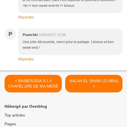
je ne connais pas, mais c'est superbe et surement délicieux!!
<br /> bon week-end<br /> bisous
Répondre
P
Pounchki
11/02/2017 12:58
Une jolie découverte, merci pour le partage :) bisous et bon
week-end !
Répondre
< BASBOUSSA A LA
BALAH EL-SHAM (ZLABIA)
CHAPELURE DE MA MERE
>
Hébergé par Overblog
Top articles
Pages