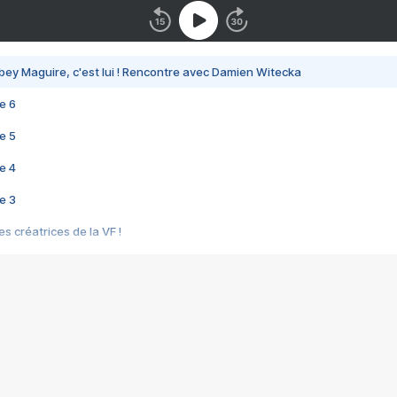
bey Maguire, c'est lui ! Rencontre avec Damien Witecka
e 6
e 5
e 4
e 3
s créatrices de la VF !
e 2
e 1
e Mektoub My Love arrive enfin ! Rencontre avec Shaïn Boumedine et Sal
i : après Toni en famille
elle réalise le bouleversant Dites lui que je l'aime