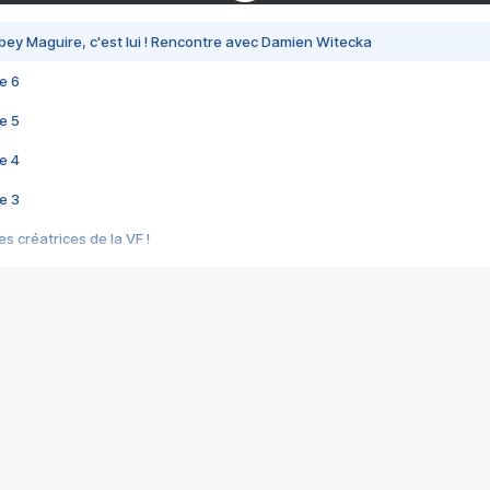
bey Maguire, c'est lui ! Rencontre avec Damien Witecka
e 6
e 5
e 4
e 3
s créatrices de la VF !
e 2
e 1
e Mektoub My Love arrive enfin ! Rencontre avec Shaïn Boumedine et Sal
i : après Toni en famille
elle réalise le bouleversant Dites lui que je l'aime
ais ! Rencontre autour de Vie privée de Rebecca Zlotowski