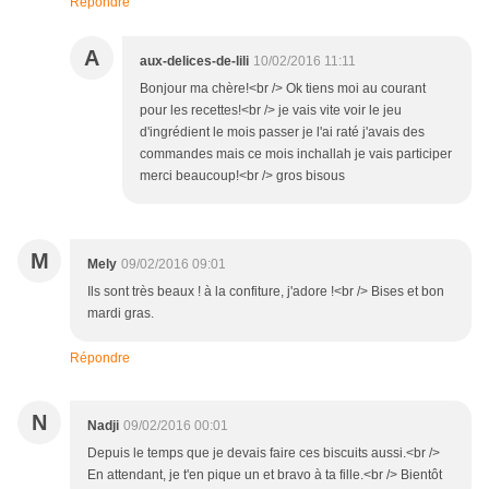
Répondre
A
aux-delices-de-lili
10/02/2016 11:11
Bonjour ma chère!<br /> Ok tiens moi au courant
pour les recettes!<br /> je vais vite voir le jeu
d'ingrédient le mois passer je l'ai raté j'avais des
commandes mais ce mois inchallah je vais participer
merci beaucoup!<br /> gros bisous
M
Mely
09/02/2016 09:01
Ils sont très beaux ! à la confiture, j'adore !<br /> Bises et bon
mardi gras.
Répondre
N
Nadji
09/02/2016 00:01
Depuis le temps que je devais faire ces biscuits aussi.<br />
En attendant, je t'en pique un et bravo à ta fille.<br /> Bientôt