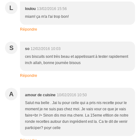
L
loulou
13/02/2016 15:56
miam! ça m'a l'ai trop bon!
Répondre
S
so
12/02/2016 10:03
ces biscuits sont très beau et appetissant à tester rapidement
inch allah, bonne journée bisous
Répondre
A
amour de cuisine
10/02/2016 10:50
Salut ma belle . Jai lu pour celle qui a pris nis recette pour le
moment je ne suis pas chez moi. Je vais vour ce que je vais
faire<br /> Sinon dis moi ma chere. La 15eme efition de notre
ronde recettes autour dun ingrédient est la. Ca te dit de venir
participer? poyr celle