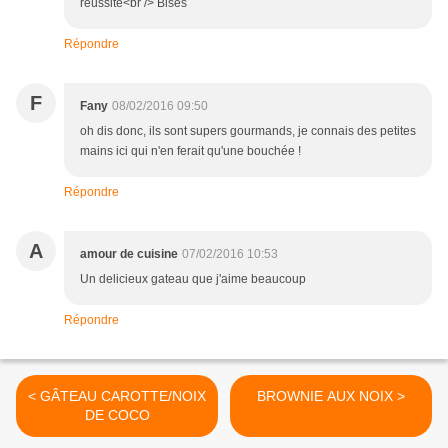
réussite<br /> Bises
Répondre
F
Fany
08/02/2016 09:50
oh dis donc, ils sont supers gourmands, je connais des petites
mains ici qui n'en ferait qu'une bouchée !
Répondre
A
amour de cuisine
07/02/2016 10:53
Un delicieux gateau que j'aime beaucoup
Répondre
< GÂTEAU CAROTTE/NOIX
BROWNIE AUX NOIX >
DE COCO