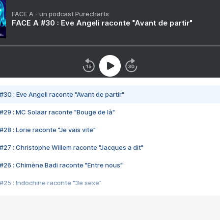
FACE A - un podcast Purecharts
FACE A #30 : Eve Angeli raconte "Avant de partir"
#30 : Eve Angeli raconte "Avant de partir"
#29 : MC Solaar raconte "Bouge de là"
28 : Lorie raconte "Je vais vite"
#27 : Christophe Willem raconte "Jacques a dit"
#26 : Chimène Badi raconte "Entre nous"
#25 : Indochine raconte "3e sexe"
#24 : Zaho raconte "C'est chelou"
#23 : Patrick Bruel raconte "Au café des délices"