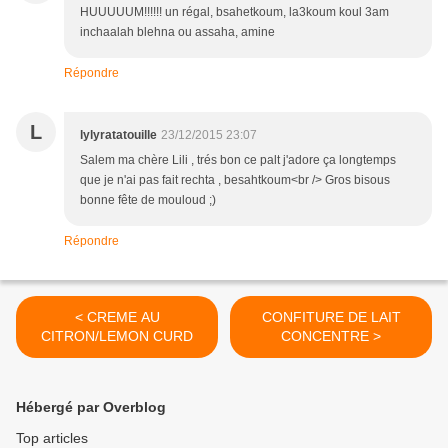
HUUUUUM!!!!!! un régal, bsahetkoum, la3koum koul 3am
inchaalah blehna ou assaha, amine
Répondre
L
lylyratatouille
23/12/2015 23:07
Salem ma chère Lili , trés bon ce palt j'adore ça longtemps
que je n'ai pas fait rechta , besahtkoum<br /> Gros bisous
bonne fête de mouloud ;)
Répondre
< CREME AU
CONFITURE DE LAIT
CITRON/LEMON CURD
CONCENTRE >
Hébergé par Overblog
Top articles