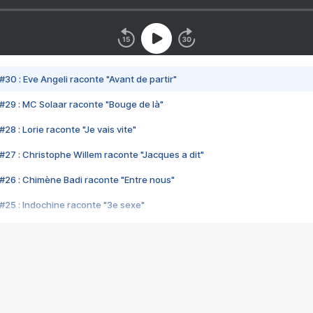
#30 : Eve Angeli raconte "Avant de partir"
#29 : MC Solaar raconte "Bouge de là"
28 : Lorie raconte "Je vais vite"
#27 : Christophe Willem raconte "Jacques a dit"
#26 : Chimène Badi raconte "Entre nous"
#25 : Indochine raconte "3e sexe"
#24 : Zaho raconte "C'est chelou"
#23 : Patrick Bruel raconte "Au café des délices"
#22 : Kyo raconte "Le chemin"
#21 : Nolwenn Leroy raconte "Cassé"