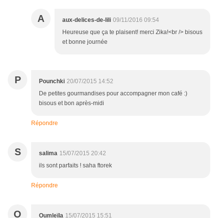
A
aux-delices-de-lili
09/11/2016 09:54
Heureuse que ça te plaisent! merci Zika!<br /> bisous
et bonne journée
P
Pounchki
20/07/2015 14:52
De petites gourmandises pour accompagner mon café :)
bisous et bon après-midi
Répondre
S
salima
15/07/2015 20:42
ils sont parfaits ! saha ftorek
Répondre
O
Oumleïla
15/07/2015 15:51