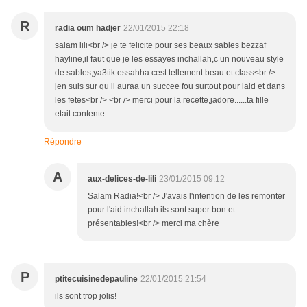
R
radia oum hadjer
22/01/2015 22:18
salam lili<br /> je te felicite pour ses beaux sables bezzaf
hayline,il faut que je les essayes inchallah,c un nouveau style
de sables,ya3tik essahha cest tellement beau et class<br />
jen suis sur qu il auraa un succee fou surtout pour laid et dans
les fetes<br /> <br /> merci pour la recette,jadore......ta fille
etait contente
Répondre
A
aux-delices-de-lili
23/01/2015 09:12
Salam Radia!<br /> J'avais l'intention de les remonter
pour l'aid inchallah ils sont super bon et
présentables!<br /> merci ma chère
P
ptitecuisinedepauline
22/01/2015 21:54
ils sont trop jolis!