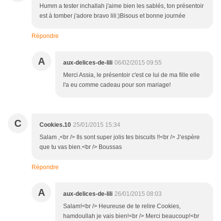
Humm a tester inchallah j'aime bien les sablés, ton présentoir
est à tomber j'adore bravo lili:)Bisous et bonne journée
Répondre
A
aux-delices-de-lili
06/02/2015 09:55
Merci Assia, le présentoir c'est ce lui de ma fille elle
l'a eu comme cadeau pour son mariage!
C
Cookies.10
25/01/2015 15:34
Salam ,<br /> Ils sont super jolis tes biscuits !!<br /> J’espère
que tu vas bien.<br /> Boussas
Répondre
A
aux-delices-de-lili
26/01/2015 08:03
Salam!<br /> Heureuse de te relire Cookies,
hamdoullah je vais bien!<br /> Merci beaucoup!<br