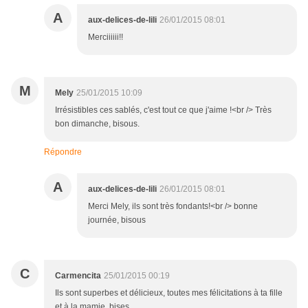
A
aux-delices-de-lili
26/01/2015 08:01
Merciiiiii!!
M
Mely
25/01/2015 10:09
Irrésistibles ces sablés, c'est tout ce que j'aime !<br /> Très
bon dimanche, bisous.
Répondre
A
aux-delices-de-lili
26/01/2015 08:01
Merci Mely, ils sont très fondants!<br /> bonne
journée, bisous
C
Carmencita
25/01/2015 00:19
Ils sont superbes et délicieux, toutes mes félicitations à ta fille
et à la mamie, bises