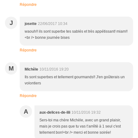
Répondre
J
josette
22/06/2017 10:34
waouh!! ils sont superbe tes sablés et très appétissant! miam!!
<br /> bonne journée bises
Répondre
M
Michèle
10/11/2016 19:20
Ils sont superbes et tellement gourmands!! J'en goûterais un
volontiers
Répondre
A
aux-delices-de-lili
10/11/2016 19:32
Sers-toi ma chère Michèle, avec un grand plaisir,
mais je crois pas que tu vas t’arrêtè à 1 seul c'est
tellement bon!<br /> merci et bonne soirée!