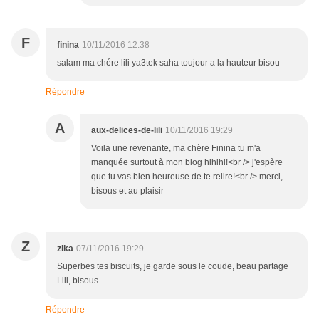
F
finina
10/11/2016 12:38
salam ma chére lili ya3tek saha toujour a la hauteur bisou
Répondre
A
aux-delices-de-lili
10/11/2016 19:29
Voila une revenante, ma chère Finina tu m'a
manquée surtout à mon blog hihihi!<br /> j'espère
que tu vas bien heureuse de te relire!<br /> merci,
bisous et au plaisir
Z
zika
07/11/2016 19:29
Superbes tes biscuits, je garde sous le coude, beau partage
Lili, bisous
Répondre