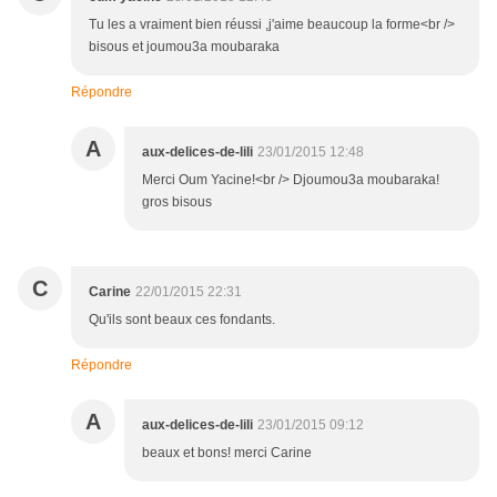
Tu les a vraiment bien réussi ,j'aime beaucoup la forme<br />
bisous et joumou3a moubaraka
Répondre
A
aux-delices-de-lili
23/01/2015 12:48
Merci Oum Yacine!<br /> Djoumou3a moubaraka!
gros bisous
C
Carine
22/01/2015 22:31
Qu'ils sont beaux ces fondants.
Répondre
A
aux-delices-de-lili
23/01/2015 09:12
beaux et bons! merci Carine