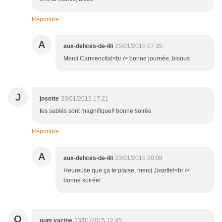
Répondre
A
aux-delices-de-lili
25/01/2015 07:35
Merci Carmencita!<br /> bonne journée, bisous
J
josette
23/01/2015 17:21
tes sablés sont magnifique!! bonne soirée
Répondre
A
aux-delices-de-lili
23/01/2015 20:08
Heureuse que ça te plaise, merci Josette!<br />
bonne soirée!
O
oum yacine
23/01/2015 12:45