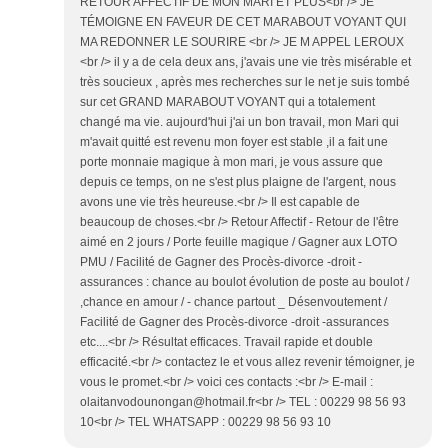
RETOUR AFFECTIF DE MON MARI ET PLUS<br /> JE
TÉMOIGNE EN FAVEUR DE CET MARABOUT VOYANT QUI
MA REDONNER LE SOURIRE <br /> JE M APPEL LEROUX
<br /> il y a de cela deux ans, j'avais une vie très misérable et
très soucieux , après mes recherches sur le net je suis tombé
sur cet GRAND MARABOUT VOYANT qui a totalement
changé ma vie. aujourd'hui j'ai un bon travail, mon Mari qui
m'avait quitté est revenu mon foyer est stable ,il a fait une
porte monnaie magique à mon mari, je vous assure que
depuis ce temps, on ne s'est plus plaigne de l'argent, nous
avons une vie très heureuse.<br /> Il est capable de
beaucoup de choses.<br /> Retour Affectif - Retour de l'être
aimé en 2 jours / Porte feuille magique / Gagner aux LOTO
PMU / Facilité de Gagner des Procès-divorce -droit -
assurances : chance au boulot évolution de poste au boulot /
,chance en amour / - chance partout _ Désenvoutement /
Facilité de Gagner des Procès-divorce -droit -assurances
etc....<br /> Résultat efficaces. Travail rapide et double
efficacité.<br /> contactez le et vous allez revenir témoigner, je
vous le promet.<br /> voici ces contacts :<br /> E-mail :
olaitanvodounongan@hotmail.fr<br /> TEL : 00229 98 56 93
10<br /> TEL WHATSAPP : 00229 98 56 93 10