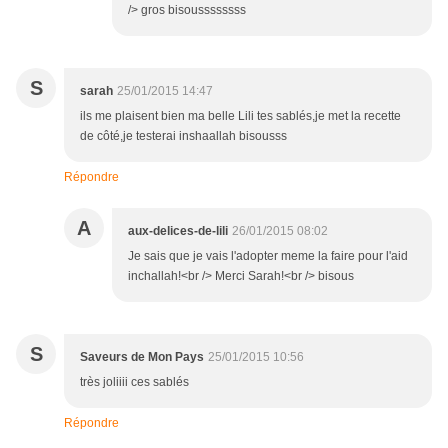
/> gros bisoussssssss
S
sarah
25/01/2015 14:47
ils me plaisent bien ma belle Lili tes sablés,je met la recette
de côté,je testerai inshaallah bisousss
Répondre
A
aux-delices-de-lili
26/01/2015 08:02
Je sais que je vais l'adopter meme la faire pour l'aid
inchallah!<br /> Merci Sarah!<br /> bisous
S
Saveurs de Mon Pays
25/01/2015 10:56
très joliiii ces sablés
Répondre